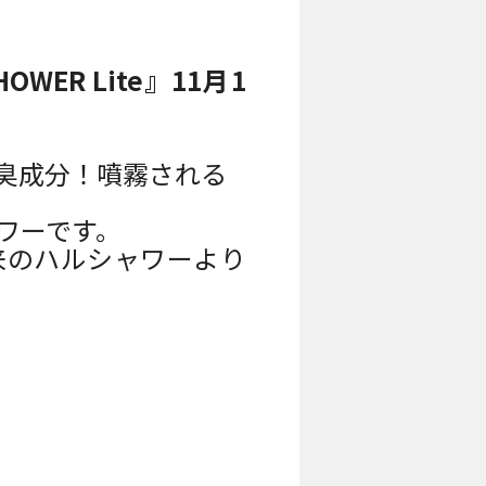
R Lite』11
月1
消臭成分！噴霧される
ャワーです。
来のハルシャワーより