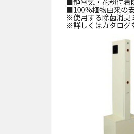
■静電気・花粉付着
■100％植物由来の
※使用する除菌消臭
※詳しくはカタログ