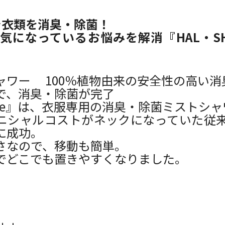
モデル
で衣類を消臭・除菌！
になっているお悩みを解消『HAL・SHOWE
ャワー 100％植物由来の安全性の高い
で、消臭・除菌が完了
 Lite』は、衣服専用の消臭・除菌ミストシ
ニシャルコストがネックになっていた従
に成功。
さなので、移動も簡単。
でどこでも置きやすくなりました。