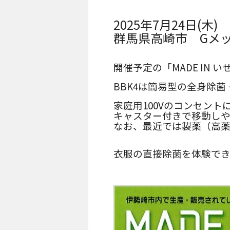
人が集まるイベントなどに適した
2025年7月24日(木) 
群馬県高崎市 Gメ
開催予定の「MADE IN
BBK4は簡易型の全身除
家庭用100Vのコンセン
キャスター付きで移動しや
なお、最近では製薬（高
衣服の直接除菌を体験で