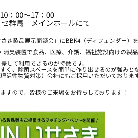
モデル
10：00～17：00
ッセ群馬 メインホールにて
 いせさき製品展示商談会」にBBK4（ディフェンダー
菌・消臭装置で食品、医療、介護、福祉施設向けの製
トに差して利用できるのが特徴です。
すく、除菌スペースを簡単に作り出せるのが強みと
薬理活性物質対策）会社にもご採用いただいておりま
きますので、皆様のご来場をお待ちしております！