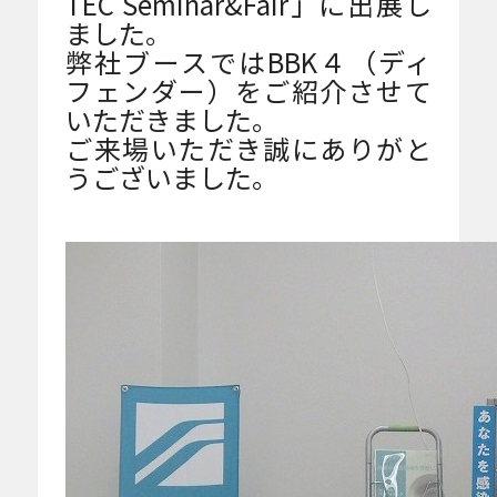
TEC Seminar&Fair」に出展し
風除室などに適したモデル
ました。
弊社ブースではBBK４（ディ
人が集まるイベントなどに適したモデル
フェンダー）をご紹介させて
いただきました。
ご来場いただき誠にありがと
うございました。